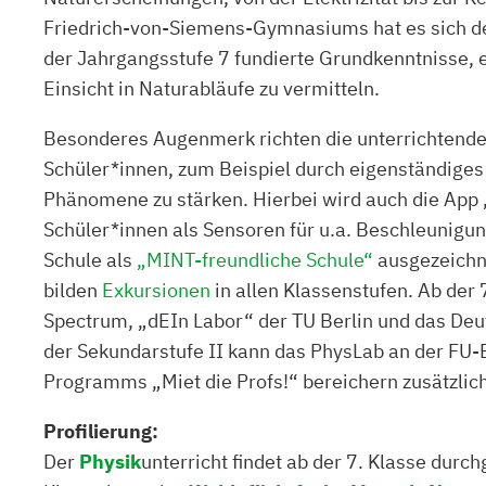
Friedrich-von-Siemens-Gymnasiums hat es sich de
der Jahrgangsstufe 7 fundierte Grundkenntnisse, 
Einsicht in Naturabläufe zu vermitteln.
Besonderes Augenmerk richten die unterrichtenden
Schüler*innen, zum Beispiel durch eigenständige
Phänomene zu stärken. Hierbei wird auch die App
Schüler*innen als Sensoren für u.a. Beschleunig
Schule als
„MINT-freundliche Schule“
ausgezeichne
bilden
Exkursionen
in allen Klassenstufen. Ab der
Spectrum, „dEIn Labor“ der TU Berlin und das Deu
der Sekundarstufe II kann das PhysLab an der FU
Programms „Miet die Profs!“ bereichern zusätzlich
Profilierung:
Der
Physik
unterricht findet ab der 7. Klasse durchg