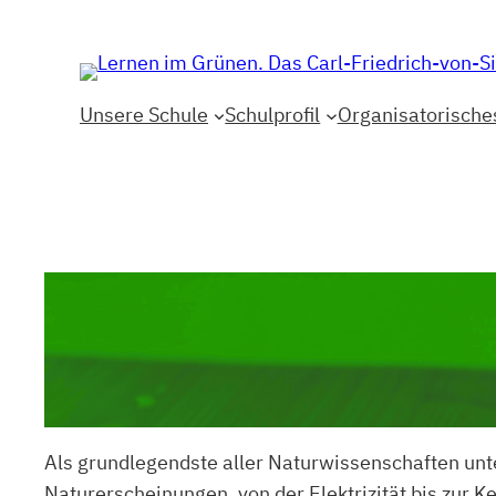
Zum
Inhalt
springen
Unsere Schule
Schulprofil
Organisatorische
Als grundlegendste aller Naturwissenschaften unt
Naturerscheinungen, von der Elektrizität bis zur 