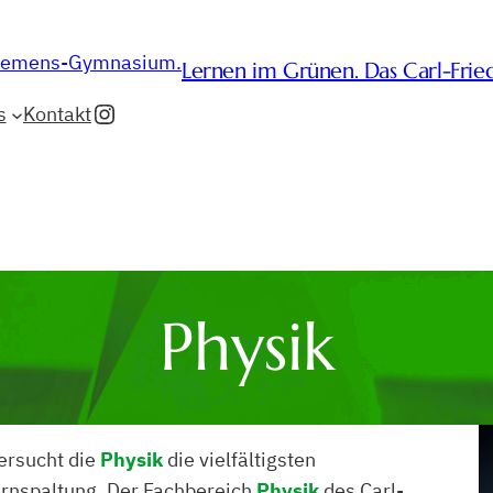
Lernen im Grünen. Das Carl-Fri
Instagram
s
Kontakt
Physik
ersucht die
Physik
die vielfältigsten
Kernspaltung. Der Fachbereich
Physik
des Carl-