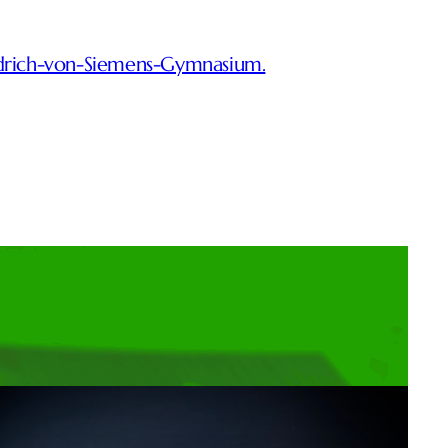
edrich-von-Siemens-Gymnasium.