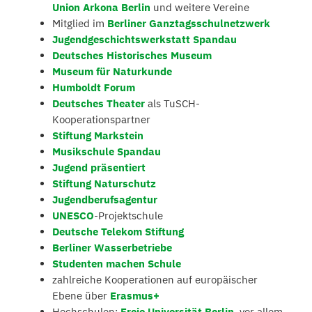
Union Arkona Berlin
und weitere Vereine
Mitglied im
Berliner Ganztagsschulnetzwerk
Jugendgeschichtswerkstatt Spandau
Deutsches Historisches Museum
Museum für Naturkunde
Humboldt Forum
Deutsches Theater
als TuSCH-
Kooperationspartner
Stiftung Markstein
Musikschule Spandau
Jugend präsentiert
Stiftung Naturschutz
Jugendberufsagentur
UNESCO
-Projektschule
Deutsche Telekom Stiftung
Berliner Wasserbetriebe
Studenten machen Schule
zahlreiche Kooperationen auf europäischer
Ebene über
Erasmus+
Hochschulen:
Freie Universität Berlin
, vor allem