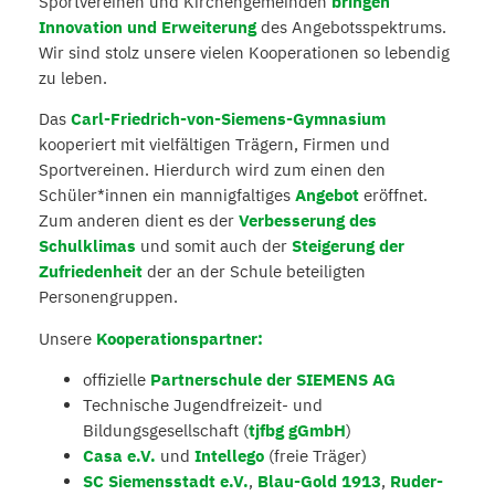
Sportvereinen und Kirchengemeinden
bringen
Innovation und Erweiterung
des Angebotsspektrums.
Wir sind stolz unsere vielen Kooperationen so lebendig
zu leben.
Das
Carl-Friedrich-von-Siemens-Gymnasium
kooperiert mit vielfältigen Trägern, Firmen und
Sportvereinen. Hierdurch wird zum einen den
Schüler*innen ein mannigfaltiges
Angebot
eröffnet.
Zum anderen dient es der
Verbesserung des
Schulklimas
und somit auch der
Steigerung der
Zufriedenheit
der an der Schule beteiligten
Personengruppen.
Unsere
Kooperationspartner:
offizielle
Partnerschule der SIEMENS AG
Technische Jugendfreizeit- und
Bildungsgesellschaft (
tjfbg gGmbH
)
Casa e.V.
und
Intellego
(freie Träger)
SC Siemensstadt e.V.
,
Blau-Gold 1913
,
Ruder-