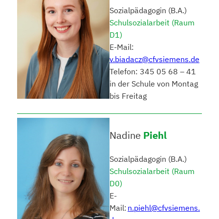
Sozialpädagogin (B.A.)
Schulsozialarbeit (Raum
D1)
E-Mail:
v.biadacz@cfvsiemens.de
Telefon: 345 05 68 – 41
in der Schule von Montag
bis Freitag
Nadine
Piehl
Sozialpädagogin (B.A.)
Schulsozialarbeit (Raum
D0)
E-
Mail:
n.piehl@cfvsiemens.