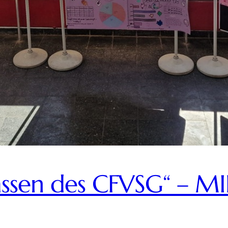
lassen des CFVSG“ – M