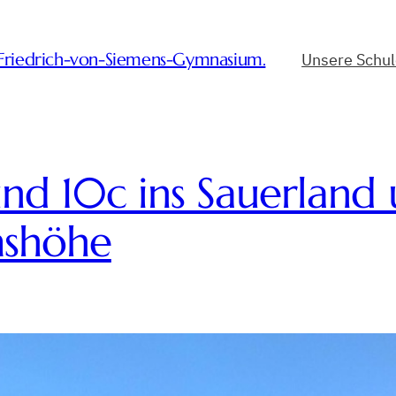
-Friedrich-von-Siemens-Gymnasium.
Unsere Schu
 und 10c ins Sauerla
mshöhe